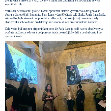
přehrávaná a vrstvená, vybízí diváky k tomu, aby zpomalili a emocionálně se více
zapojili do díla.
Vernisáže se zúčastnili přátelé, bývalí spolužáci, učitelé výtvarného a designového
oboru a členové širší komunity Park Lane, včetně ředitele celé školy, Paula Ingarfielda.
Atmosféra byla zároveň podporující a reflexivní, zdůrazňující význam toho, když
absolventka sebevědomě představuje své osobní dílo v profesionálním kontextu.
Celý večer byl krásnou připomínkou toho, že Park Lane je hrdá na své absolventy a
oceňuje možnost sledovat a podporovat jejich pokračující tvůrčí a osobní cestu i po
opuštění školy.