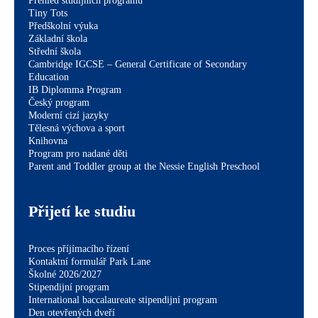
Přehled studijních programů
Tiny Tots
Předškolní výuka
Základní škola
Střední škola
Cambridge IGCSE – General Certificate of Secondary
Education
IB Diplomma Program
Český program
Moderní cizí jazyky
Tělesná výchova a sport
Knihovna
Program pro nadané děti
Parent and Toddler group at the Nessie English Preschool
Přijetí ke studiu
Proces příjímacího řízení
Kontaktní formulář Park Lane
Školné 2026/2027
Stipendijní program
International baccalaureate stipendijní program
Den otevřených dveří