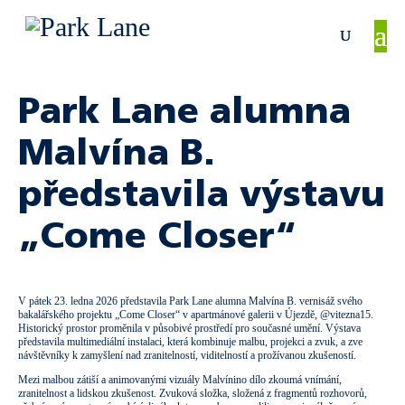
Park Lane alumna
Malvína B.
představila výstavu
„Come Closer“
V pátek 23. ledna 2026 představila Park Lane alumna Malvína B. vernisáž svého
bakalářského projektu „Come Closer“ v apartmánové galerii v Újezdě, @vitezna15.
Historický prostor proměnila v působivé prostředí pro současné umění. Výstava
představila multimediální instalaci, která kombinuje malbu, projekci a zvuk, a zve
návštěvníky k zamyšlení nad zranitelností, viditelností a prožívanou zkušeností.
Mezi malbou zátiší a animovanými vizuály Malvínino dílo zkoumá vnímání,
zranitelnost a lidskou zkušenost. Zvuková složka, složená z fragmentů rozhovorů,