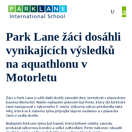
Park Lane žáci dosáhli
vynikajících výsledků
na aquathlonu v
Motorletu
Žáci z Park Lane si užili další skvělý závodní den, tentokrát v plaveckém
bazénu Motorlet. Naším nejlepším plavcem byl Peter, který do běžecké
části nastupoval z výborného 5. místa. Výborný výkon předvedla také
Viky, která se k našemu týmu připojila teprve nedávno a v plavecké
části si vedla skvěle.
Nejlepším běžcem týmu byl Daniel, který během celého závodu
prokázal výbornou kondici a velké odhodlání. Peter nakonec obsadil