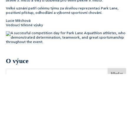
skvělé 5. místo a Viky si doběhla pro velmi pěkné 9. místo.
Velké uznání patří celému týmu za skvělou reprezentaci Park Lane,
pozitivní přístup, odhodlání a výborné sportovní chování.
Lucie Měchová
Vedoucí tělesné výuky
O výuce