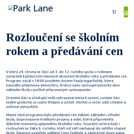
Rozloučení se školním
rokem a předávání cen
V úterý 24. června se žáci od 3. do 12. ročníku spolu s rodinami
zúčastnili každoroční slavnosti ukončení školního roku a předávání cen.
Program začal v 18:00 úvodním slovem Paula Ingarfielda, které
navodilo příjemnou atmosféru. Krátce nato vystoupil pěvecký sbor
základní školy s pečlivě připraveným vystoupením.
Ocenění žáci a účinkující měli vyhrazená místa k sezení, ostatní žáci
seděli společně se svými třídami a učiteli. Všichni si večer užili v klidné a
vstřícné atmosféře.
Hlavní částí programu bylo předávání cen žákům základní i střední
školy, doprovázené krátkými projevy a videi, která připomněla
důležité momenty uplynulého školního roku. Součástí večera bylo i
rozloučení se žáky 6. ročníku, kteří od září nastupují do vyššího stupně
školy. Slavnost uzavřelo udělení Ceny ředitele a závěrečné slovo pana