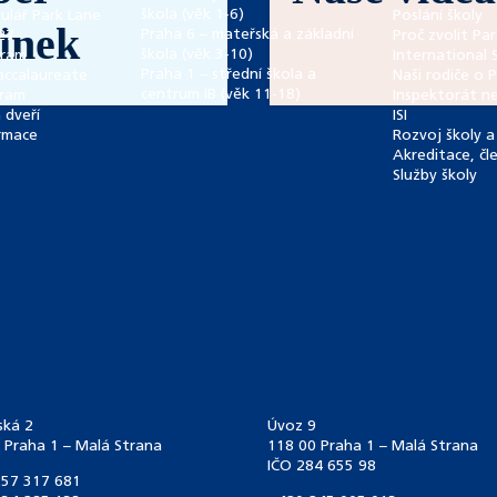
škola (věk 1-6)
ulář Park Lane
Poslání školy
inek
Praha 6 – mateřská a základní
27
Proč zvolit Pa
škola (věk 3-10)
gram
International 
Praha 1 – střední škola a
accalaureate
Naši rodiče o 
centrum IB (věk 11-18)
gram
Inspektorát ne
 dveří
ISI
rmace
Rozvoj školy a 
Akreditace, čl
Služby školy
ská 2
Úvoz 9
 Praha 1 – Malá Strana
118 00 Praha 1 – Malá Strana
IČO 284 655 98
57 317 681