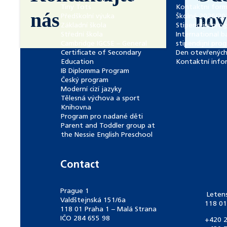
Tiny Tots
Kontaktní form
nás
nov
Předškolní výuka
Školné 2026/20
Základní škola
Stipendijní pro
Střední škola
International b
Cambridge IGCSE – General
stipendijní pro
Certificate of Secondary
Den otevřených
Education
Kontaktní info
IB Diplomma Program
Český program
Moderní cizí jazyky
Tělesná výchova a sport
Knihovna
Program pro nadané děti
Parent and Toddler group at
the Nessie English Preschool
Contact
Prague 1
Leten
Valdštejnská 151/6a
118 01
118 01 Praha 1 – Malá Strana
IČO 284 655 98
+420 2