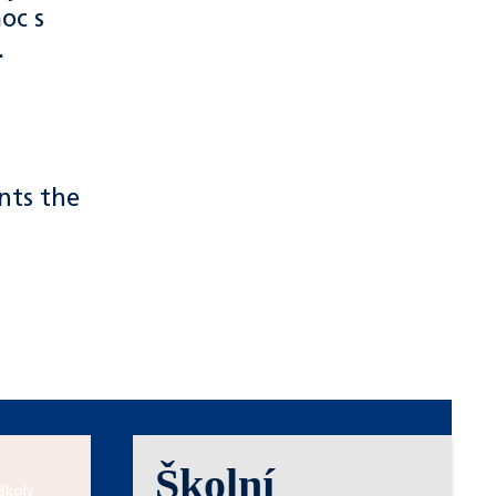
oc s
.
Školní
školy