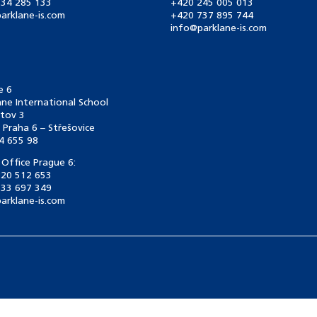
34 285 133
+420 245 005 013
arklane-is.com
+420 737 895 744
info@parklane-is.com
e 6
ane International School
tov 3
 Praha 6 – Střešovice
4 655 98
 Office Prague 6:
20 512 653
33 697 349
arklane-is.com