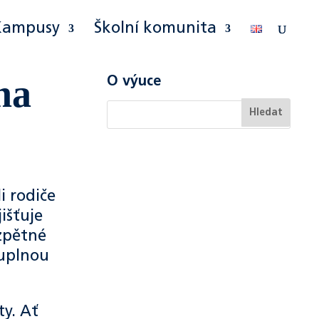
Kampusy
Školní komunita
na
O výuce
i rodiče
išťuje
 zpětné
luplnou
ty. Ať