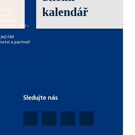
kalendář
rk Lane
School
Park Lane
závislých škol –
její řád
enství a partneři
Sledujte nás