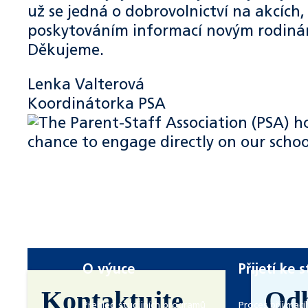
už se jedná o dobrovolnictví na akcích,
poskytováním informací novým rodinám,
Děkujeme.
Lenka Valterová
Koordinátorka PSA
O výuce
Přijetí ke 
Kontaktujte
Od
Přehled studijních programů
Proces příjímací