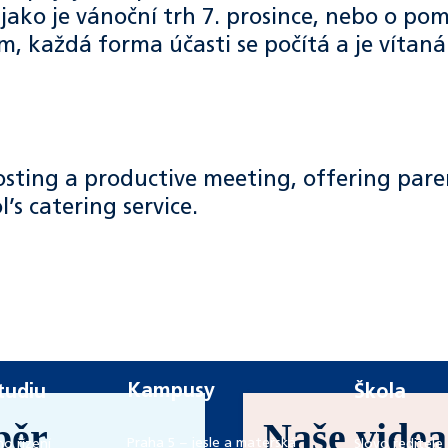
 jako je vánoční trh 7. prosince, nebo o pom
 každá forma účasti se počítá a je vítaná
Kampusy
studiu
Škola
běr
Naše videa
Praha 5 – jesle a mateřská
ho řízení
Slovo ředitele 