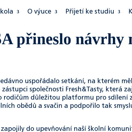
škola
O výuce
Přijetí ke studiu
SA přineslo návrhy 
edávno uspořádalo setkání, na kterém měl
zástupci společnosti Fresh&Tasty, která zaj
lo rodičům důležitou platformu pro sdílení
kolních obědů a svačin a podpořilo tak smys
 zapojily do upevňování naší školní komuni