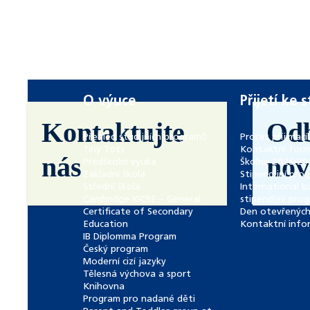
O výuce
Přijetí ke 
Kontaktujte
Od
Přehled studijních programů
Proces příjímací
Tiny Tots
Kontaktní form
nás
nov
Předškolní výuka
Školné 2026/20
Základní škola
Stipendijní pro
Střední škola
International b
Cambridge IGCSE – General
stipendijní pro
Certificate of Secondary
Den otevřených
Education
Kontaktní info
IB Diplomma Program
Český program
Moderní cizí jazyky
Tělesná výchova a sport
Knihovna
Program pro nadané děti