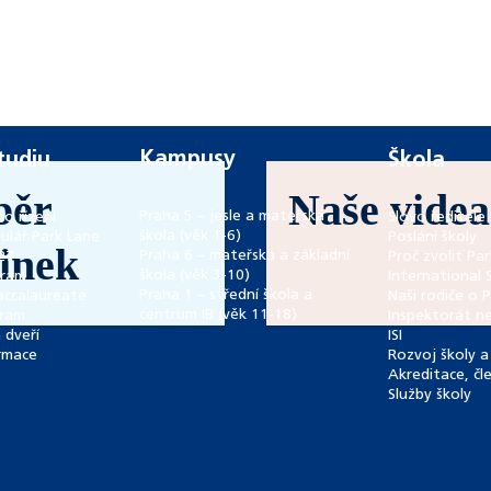
Kampusy
studiu
Škola
běr
Naše videa
Praha 5 – jesle a mateřská
ho řízení
Slovo ředitele 
škola (věk 1-6)
ulář Park Lane
Poslání školy
inek
Praha 6 – mateřská a základní
27
Proč zvolit Pa
škola (věk 3-10)
gram
International 
Praha 1 – střední škola a
accalaureate
Naši rodiče o 
centrum IB (věk 11-18)
gram
Inspektorát ne
 dveří
ISI
rmace
Rozvoj školy a 
Akreditace, čl
Služby školy