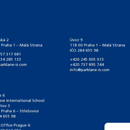
ská 2
Úvoz 9
 Praha 1 – Malá Strana
118 00 Praha 1 – Malá Strana
IČO 284 655 98
57 317 681
34 285 133
+420 245 005 013
arklane-is.com
+420 737 895 744
info@parklane-is.com
e 6
ane International School
tov 3
 Praha 6 – Střešovice
4 655 98
 Office Prague 6: