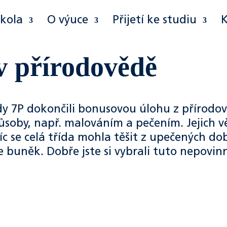
škola
O výuce
Přijetí ke studiu
v přírodovědě
dy 7P dokončili bonusovou úlohu z přírodov
ůsoby, např. malováním a pečením. Jejich 
víc se celá třída mohla těšit z upečených do
 buněk. Dobře jste si vybrali tuto nepovin