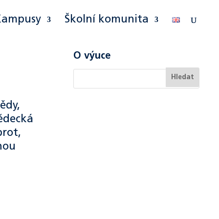
Kampusy
Školní komunita
O výuce
ědy,
vědecká
brot,
nou