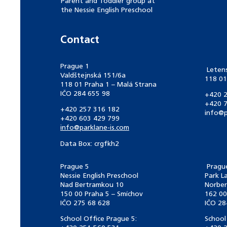
Parent and Toddler group at
the Nessie English Preschool
Contact
Prague 1
Leten
Valdštejnská 151/6a
118 01
118 01 Praha 1 – Malá Strana
IČO 284 655 98
+420 2
+420 7
+420 257 316 182
info@p
+420 603 429 799
info@parklane-is.com
Data Box: crgfkh2
Prague 5
Pragu
Nessie English Preschool
Park L
Nad Bertramkou 10
Norber
150 00 Praha 5 – Smíchov
162 00
IČO 275 68 628
IČO 28
School Office Prague 5:
School