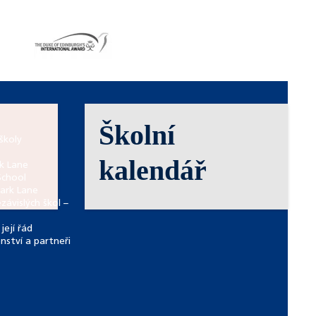
Školní
školy
kalendář
rk Lane
School
Park Lane
závislých škol –
její řád
enství a partneři