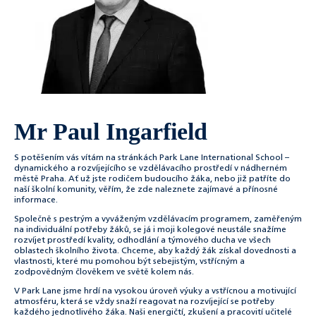
Mr Paul Ingarfield
S potěšením vás vítám na stránkách Park Lane International School –
dynamického a rozvíjejícího se vzdělávacího prostředí v nádherném
městě Praha. Ať už jste rodičem budoucího žáka, nebo již patříte do
naší školní komunity, věřím, že zde naleznete zajímavé a přínosné
informace.
Společně s pestrým a vyváženým vzdělávacím programem, zaměřeným
na individuální potřeby žáků, se já i moji kolegové neustále snažíme
rozvíjet prostředí kvality, odhodlání a týmového ducha ve všech
oblastech školního života. Chceme, aby každý žák získal dovednosti a
vlastnosti, které mu pomohou být sebejistým, vstřícným a
zodpovědným člověkem ve světě kolem nás.
V Park Lane jsme hrdí na vysokou úroveň výuky a vstřícnou a motivující
atmosféru, která se vždy snaží reagovat na rozvíjející se potřeby
každého jednotlivého žáka. Naši energičtí, zkušení a pracovití učitelé