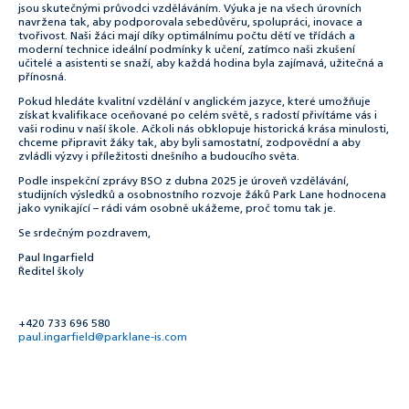
jsou skutečnými průvodci vzděláváním. Výuka je na všech úrovních
navržena tak, aby podporovala sebedůvěru, spolupráci, inovace a
tvořivost. Naši žáci mají díky optimálnímu počtu dětí ve třídách a
moderní technice ideální podmínky k učení, zatímco naši zkušení
učitelé a asistenti se snaží, aby každá hodina byla zajímavá, užitečná a
přínosná.
Pokud hledáte kvalitní vzdělání v anglickém jazyce, které umožňuje
získat kvalifikace oceňované po celém světě, s radostí přivítáme vás i
vaši rodinu v naší škole. Ačkoli nás obklopuje historická krása minulosti,
chceme připravit žáky tak, aby byli samostatní, zodpovědní a aby
zvládli výzvy i příležitosti dnešního a budoucího světa.
Podle inspekční zprávy BSO z dubna 2025 je úroveň vzdělávání,
studijních výsledků a osobnostního rozvoje žáků Park Lane hodnocena
jako vynikající – rádi vám osobně ukážeme, proč tomu tak je.
Se srdečným pozdravem,
Paul Ingarfield
Ředitel školy
+420 733 696 580
paul.ingarfield@parklane-is.com