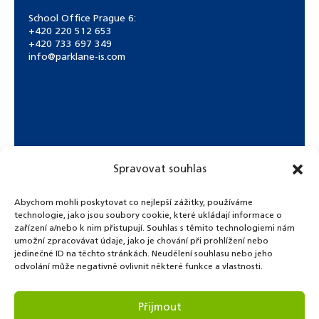
School Office Prague 6:
+420 220 512 653
+420 733 697 349
info@parklane-is.com
Spravovat souhlas
Abychom mohli poskytovat co nejlepší zážitky, používáme
technologie, jako jsou soubory cookie, které ukládají informace o
zařízení a/nebo k nim přistupují. Souhlas s těmito technologiemi nám
umožní zpracovávat údaje, jako je chování při prohlížení nebo
jedinečné ID na těchto stránkách. Neudělení souhlasu nebo jeho
odvolání může negativně ovlivnit některé funkce a vlastnosti.
© Copyright 2021. Park Lane International School.
Přijmout