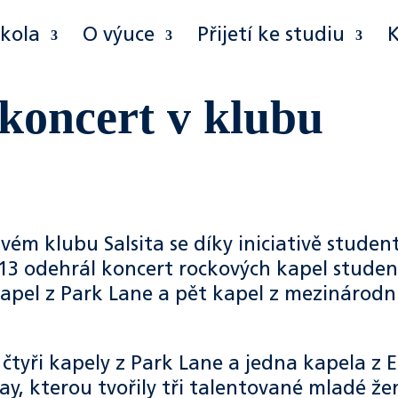
škola
O výuce
Přijetí ke studiu
koncert v klubu
m klubu Salsita se díky iniciativě studen
Y13 odehrál koncert rockových kapel stude
kapel z Park Lane a pět kapel z mezinárodn
 čtyři kapely z Park Lane a jedna kapela z 
y, kterou tvořily tři talentované mladé že