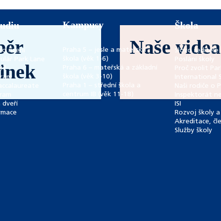
Kampusy
tudiu
Škola
běr
Naše videa
Praha 5 – jesle a mateřská
ho řízení
Slovo ředitele 
škola (věk 1-6)
ulář Park Lane
Poslání školy
inek
Praha 6 – mateřská a základní
27
Proč zvolit Pa
škola (věk 3-10)
gram
International 
Praha 1 – střední škola a
accalaureate
Naši rodiče o 
centrum IB (věk 11-18)
gram
Inspektorát ne
 dveří
ISI
rmace
Rozvoj školy a 
Akreditace, čl
Služby školy