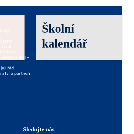
Školní
školy
kalendář
rk Lane
School
Park Lane
závislých škol –
její řád
enství a partneři
Sledujte nás