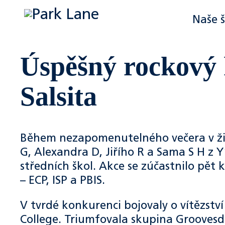
Naše 
Úspěšný rockový 
Salsita
Během nezapomenutelného večera v živé
G, Alexandra D, Jiřího R a Sama S H z 
středních škol. Akce se zúčastnilo pět 
– ECP, ISP a PBIS.
V tvrdé konkurenci bojovaly o vítězství
College. Triumfovala skupina Groovesda