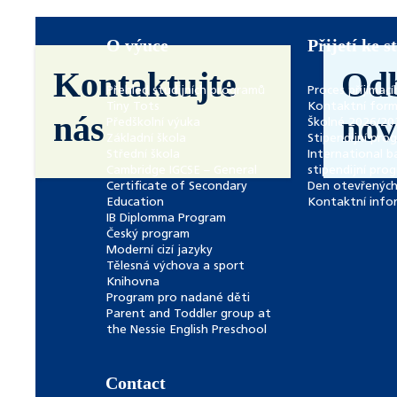
O výuce
Přijetí ke s
Kontaktujte
Od
Přehled studijních programů
Proces příjímací
Tiny Tots
Kontaktní form
nás
nov
Předškolní výuka
Školné 2026/20
Základní škola
Stipendijní pro
Střední škola
International b
Cambridge IGCSE – General
stipendijní pro
Certificate of Secondary
Den otevřených
Education
Kontaktní info
IB Diplomma Program
Český program
Moderní cizí jazyky
Tělesná výchova a sport
Knihovna
Program pro nadané děti
Parent and Toddler group at
the Nessie English Preschool
Contact