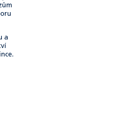
ězům
poru
u a
ví
ince.