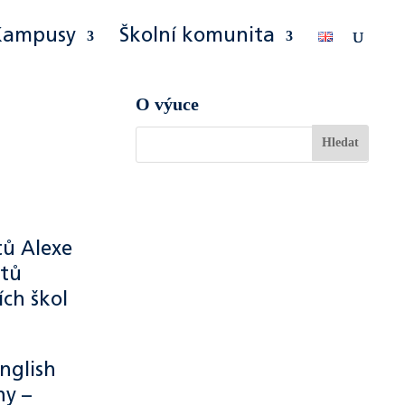
Kampusy
Školní komunita
O výuce
tů Alexe
ntů
ích škol
English
ny –