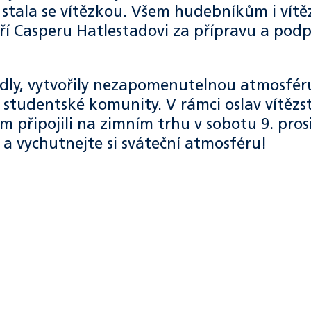
 a stala se vítězkou. Všem hudebníkům i vít
ří Casperu Hatlestadovi za přípravu a pod
edly, vytvořily nezapomenutelnou atmosfér
studentské komunity. V rámci oslav vítězst
 připojili na zimním trhu v sobotu 9. pros
 a vychutnejte si sváteční atmosféru!