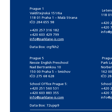
Prague 1
Leten
Valdštejnská 151/6a
118 01
118 01 Praha 1 – Malá Strana
IČO 284 655 98
+420 2
+420 7
+420 257 316 182
info@p
+420 603 429 799
info@parklane-is.com
Data Box: crgfkh2
Prague 5
Pragu
Nessie English Preschool
Park L
Nad Bertramkou 10
Norber
150 00 Praha 5 – Smíchov
162 00
IČO 275 68 628
IČO 28
School Office Prague 5:
School
+420 251 560 531
+420 2
+420 603 883 355
+420 7
info@parklane-is.com
info@p
Data Box:
72ujxp9