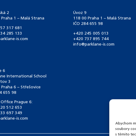
ská 2
Úvoz 9
 Praha 1 – Malá Strana
118 00 Praha 1 – Malá Strana
IČO 284 655 98
57 317 681
34 285 133
+420 245 005 013
arklane-is.com
+420 737 895 744
info@parklane-is.com
e 6
ane International School
tov 3
 Praha 6 – Střešovice
4 655 98
 Office Prague 6:
20 512 653
33 697 349
arklane-is.com
Abychom moh
soubory coo
s těmito te