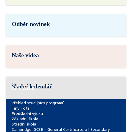
Odběr novinek
Naše videa
Školní kalendář
O výuce
Přehled studijních programů
Tiny Tots
Předškolní výuka
Základní škola
Střední škola
Cambridge IGCSE – General Certificate of Secondary