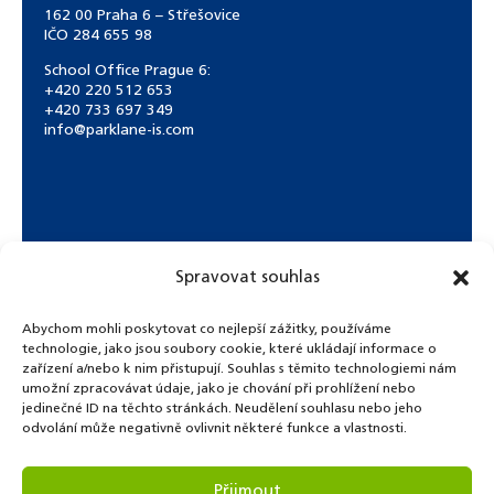
162 00 Praha 6 – Střešovice
IČO 284 655 98
School Office Prague 6:
+420 220 512 653
+420 733 697 349
info@parklane-is.com
Spravovat souhlas
Abychom mohli poskytovat co nejlepší zážitky, používáme
technologie, jako jsou soubory cookie, které ukládají informace o
zařízení a/nebo k nim přistupují. Souhlas s těmito technologiemi nám
umožní zpracovávat údaje, jako je chování při prohlížení nebo
jedinečné ID na těchto stránkách. Neudělení souhlasu nebo jeho
odvolání může negativně ovlivnit některé funkce a vlastnosti.
© Copyright 2021. Park Lane International School.
Přijmout