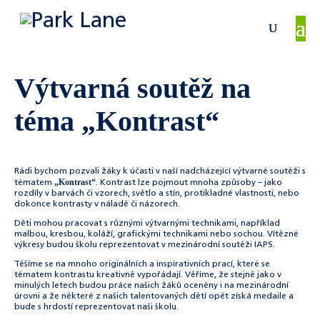
Výtvarná soutěž na
téma „Kontrast“
Rádi bychom pozvali žáky k účasti v naší nadcházející výtvarné soutěži s
„Kontrast“
tématem
. Kontrast lze pojmout mnoha způsoby – jako
rozdíly v barvách či vzorech, světlo a stín, protikladné vlastnosti, nebo
dokonce kontrasty v náladě či názorech.
Děti mohou pracovat s různými výtvarnými technikami, například
malbou, kresbou, koláží, grafickými technikami nebo sochou. Vítězné
výkresy budou školu reprezentovat v mezinárodní soutěži IAPS.
Těšíme se na mnoho originálních a inspirativních prací, které se
tématem kontrastu kreativně vypořádají. Věříme, že stejně jako v
minulých letech budou práce našich žáků oceněny i na mezinárodní
úrovni a že některé z našich talentovaných dětí opět získá medaile a
bude s hrdostí reprezentovat naši školu.