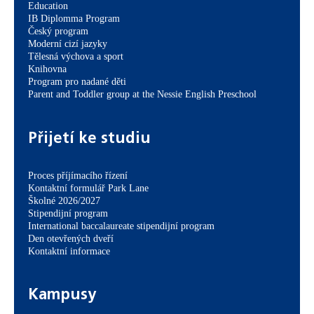
Education
IB Diplomma Program
Český program
Moderní cizí jazyky
Tělesná výchova a sport
Knihovna
Program pro nadané děti
Parent and Toddler group at the Nessie English Preschool
Přijetí ke studiu
Proces příjímacího řízení
Kontaktní formulář Park Lane
Školné 2026/2027
Stipendijní program
International baccalaureate stipendijní program
Den otevřených dveří
Kontaktní informace
Kampusy