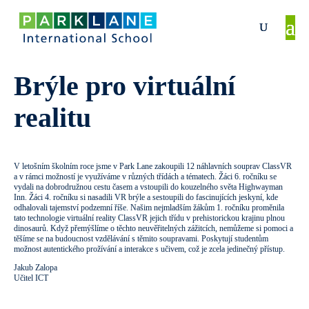
Brýle pro virtuální
realitu
V letošním školním roce jsme v Park Lane zakoupili 12 náhlavních souprav ClassVR
a v rámci možností je využíváme v různých třídách a tématech. Žáci 6. ročníku se
vydali na dobrodružnou cestu časem a vstoupili do kouzelného světa Highwayman
Inn. Žáci 4. ročníku si nasadili VR brýle a sestoupili do fascinujících jeskyní, kde
odhalovali tajemství podzemní říše. Našim nejmladším žákům 1. ročníku proměnila
tato technologie virtuální reality ClassVR jejich třídu v prehistorickou krajinu plnou
dinosaurů. Když přemýšlíme o těchto neuvěřitelných zážitcích, nemůžeme si pomoci a
těšíme se na budoucnost vzdělávání s těmito soupravami. Poskytují studentům
možnost autentického prožívání a interakce s učivem, což je zcela jedinečný přístup.
Jakub Zalopa
Učitel ICT